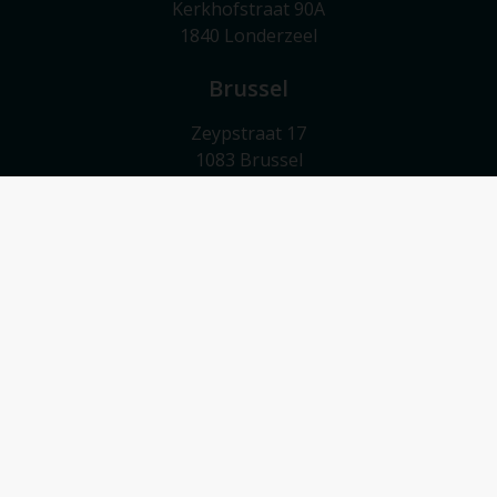
Kerkhofstraat 90A
1840 Londerzeel
Brussel
Zeypstraat 17
1083 Brussel
Meise
Valkebeekstraat 24
1860 Meise
Contact
052/503 503
info@vmv-vastgoed.be