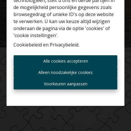
technologieën, stelt u ons en derde partijen in
Benieuwd naar de
de mogelijkheid persoonlijke gegevens zoals
waarde van je huis?
browsegedrag of unieke ID's op deze website
te verwerken. U kan uw keuze altijd wijzigen
Gratis schatting
onderaan de pagina via de optie 'cookies' of
'cookie instellingen'.
Cookiebeleid
en
Privacybeleid
.
Altijd als eerste op de
Alle cookies accepteren
hoogte zijn van nieuwe
aanbiedingen?
Alleen noodzakelijke cookies
Ontvang aanbod per mail
Voorkeuren aanpassen